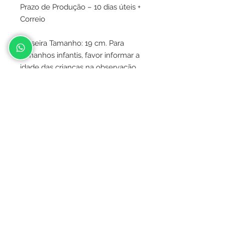
Prazo de Produção – 10 dias úteis +
Correio
Pulseira Tamanho: 19 cm. Para
tamanhos infantis, favor informar a
idade das crianças na observação
da compra.
Observação: A corrente usada na
confecção das pulseiras pode
variar de acordo com a
disponibilidade, não sendo
necessariamente a da foto.
Contato
(031) 9.9478-4505