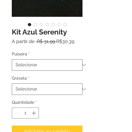
Kit Azul Serenity
Preço
Preço
A partir de
 R$ 31,99 
R$30,39
normal
promocional
Pulseira
*
Gravata
*
Quantidade
*
Adicionar ao carrinho