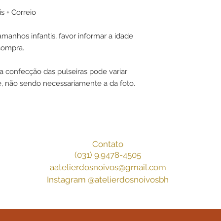
s + Correio
amanhos infantis, favor informar a idade
compra.
a confecção das pulseiras pode variar
e, não sendo necessariamente a da foto.
Contato
(031) 9.9478-4505
aatelierdosnoivos@gmail.com
Instagram @atelierdosnoivosbh
 Casamento, Cofre Gravata, Porta Aliança, Belo Horizonte, Atelier