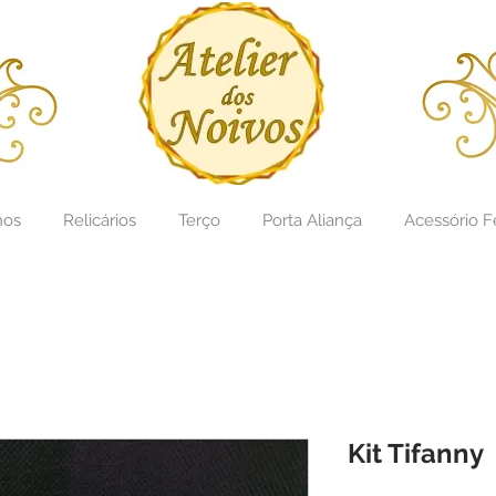
hos
Relicários
Terço
Porta Aliança
Acessório F
Titulo: casamento noivos personalizao
Kit Tifanny