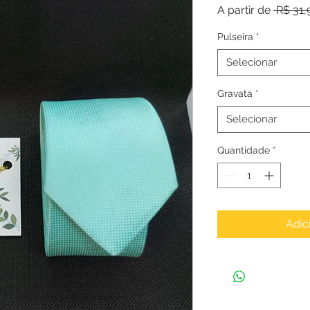
A partir de
 R$ 31,
Pulseira
*
Selecionar
Gravata
*
Selecionar
Quantidade
*
Adic