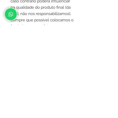
caso contrário poderá influenciar
na qualidade do produto final (da
qual, não nos responsabilizamos).
Sempre que possível colocamos o
fundo branco nas fotos para
realçar os homenageados. Caso
não queira o fundo branco, deverá
ser manifestado imediatamente a
vontade de manter o fundo
original da foto no chat, assim que
ela for enviada.
Contato
(031) 9.9478-4505
aatelierdosnoivos@gmail.com
Instagram @atelierdosnoivosbh