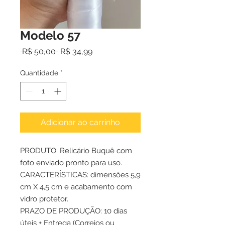
Modelo 57
Preço
Preço
 R$ 50,00 
R$ 34,99
normal
promocional
Quantidade
*
Adicionar ao carrinho
PRODUTO:
Relicário Buquê com
foto enviado pronto para uso
.
CARACTERÍSTICAS: dimensões
5,9
cm X 4,5 cm
e acabamento
com
vidro protetor.
PRAZO DE PRODUÇÃO: 10 dias
úteis + Entrega (Correios ou