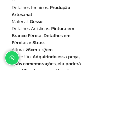
--
Detalhes técnicos:
Produção
Artesanal
Material:
Gesso
Detalhes Artísticos:
Pintura em
Branco Pérola, Detalhes em
Pérolas e Strass
Altura:
26cm x 17cm
Sugestão:
Adquirindo essa peça,
após comemorações, ela poderá
ser utilizada como artigo de
decoração
Contato
(031) 9.9478-4505
aatelierdosnoivos@gmail.com
Instagram @atelierdosnoivosbh