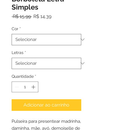
Simples
Preço
Preço
 R$ 15,99 
R$ 14,39
normal
promocional
Cor
*
Letras
*
Quantidade
*
Adicionar ao carrinho
Pulseira para presentear madrinha,
daminha, mãe, avó, demoiselle de