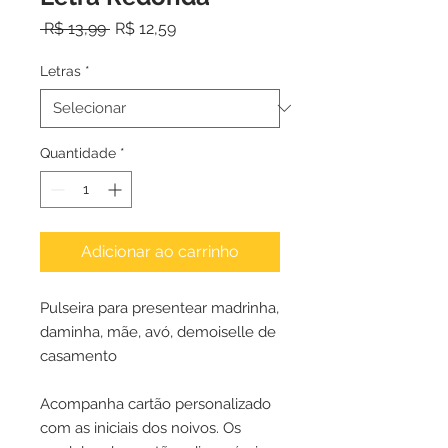
Preço
Preço
 R$ 13,99 
R$ 12,59
normal
promocional
Letras
*
Quantidade
*
Adicionar ao carrinho
Pulseira para presentear madrinha,
daminha, mãe, avó, demoiselle de
casamento
Acompanha cartão personalizado
com as iniciais dos noivos. Os