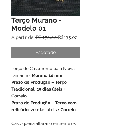
Terço Murano -
Modelo 01
Preço
Preço
A partir de
 R$ 150,00 
R$135,00
normal
promocional
Esgotado
Terço de Casamento para Noiva
Tamanho:
Murano 14 mm
Prazo de Produção
– Terço
Tradicional: 15 dias úteis +
Correio
Prazo de Produção
– Terço com
relicário: 20 dias úteis + Correio
Caso queira alterar o entremeios