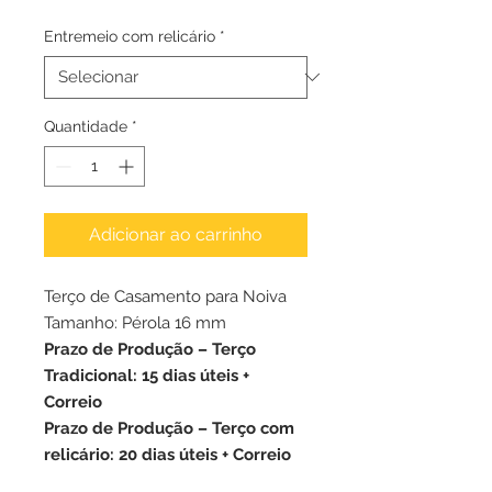
normal
promocional
Entremeio com relicário
*
Quantidade
*
Adicionar ao carrinho
Terço de Casamento para Noiva
Tamanho: Pérola 16 mm
Prazo de Produção
– Terço
Tradicional: 15 dias úteis +
Correio
Prazo de Produção
– Terço com
relicário: 20 dias úteis + Correio