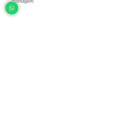
montagem.
Contato
(031) 9.9478-4505
aatelierdosnoivos@gmail.com
Instagram @atelierdosnoivosbh
© 2019 Atelier dos Noivos
CNPJ
32.107.742
/0001-07
Topo de Bolo, Casamento, Cofre Gravata,
Porta Aliança, Belo Horizonte, Atelier dos
noivos