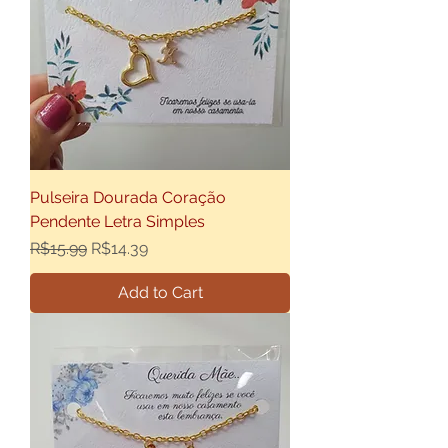
Pulseira Dourada Coração
Pendente Letra Simples
Regular Price
Sale Price
R$15.99
R$14.39
Add to Cart