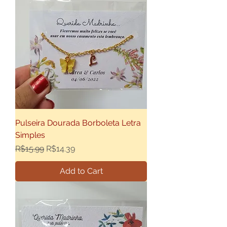
Pulseira Dourada Borboleta Letra
Simples
Regular Price
Sale Price
R$15.99
R$14.39
Add to Cart