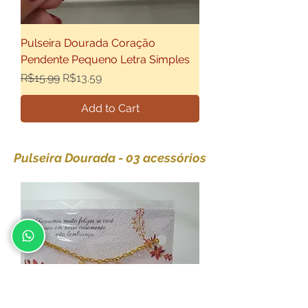
Pulseira Dourada Coração
Pendente Pequeno Letra Simples
Regular Price
Sale Price
R$15.99
R$13.59
Add to Cart
Pulseira Dourada - 03 acessórios