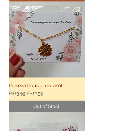
Pulseira Dourada Girasol
Regular Price
Sale Price
R$13.99
R$12.59
Out of Stock