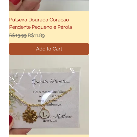
Pulseira Dourada Coração
Pendente Pequeno e Pérola
Regular Price
Sale Price
R$13.99
R$11.89
Add to Cart