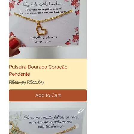
Pulseira Dourada Coração
Pendente
Regular Price
Sale Price
R$12.99
R$11.69
Add to Cart