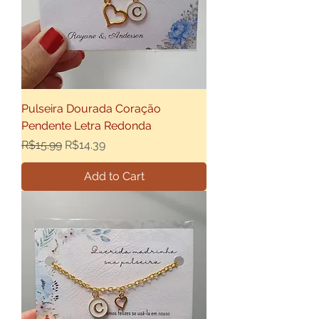
Pulseira Dourada Coração
Pendente Letra Redonda
Regular Price
Sale Price
R$15.99
R$14.39
Add to Cart