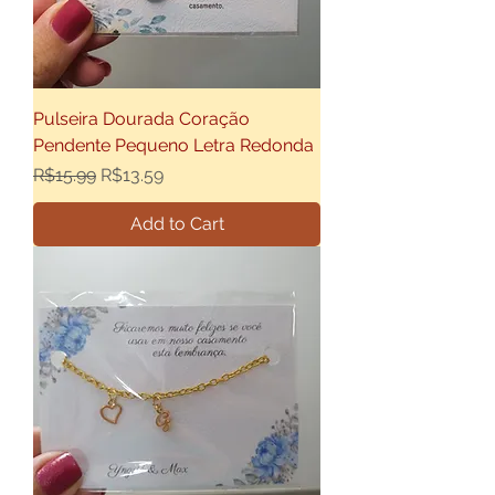
Pulseira Dourada Coração
Pendente Pequeno Letra Redonda
Regular Price
Sale Price
R$15.99
R$13.59
Add to Cart