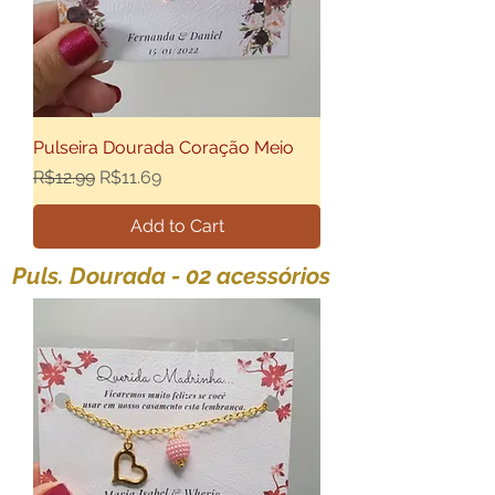
Pulseira Dourada Coração Meio
Regular Price
Sale Price
R$12.99
R$11.69
Add to Cart
Puls. Dourada - 02 acessórios