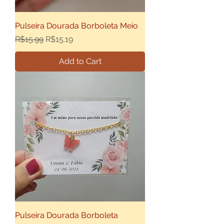
Pulseira Dourada Borboleta Meio
Regular Price
Sale Price
R$15.99
R$15.19
Add to Cart
Pulseira Dourada Borboleta