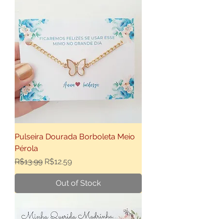
Pulseira Dourada Borboleta Meio
Pérola
Regular Price
Sale Price
R$13.99
R$12.59
Out of Stock