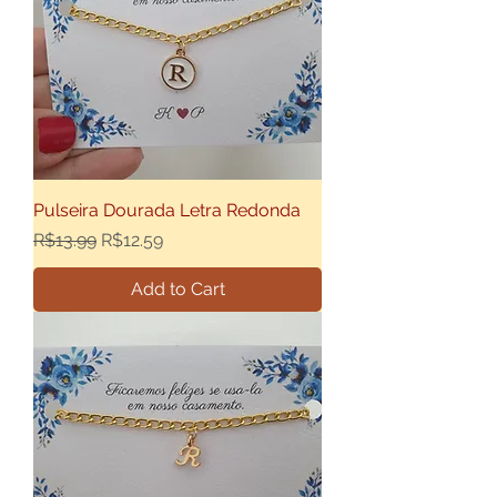
Pulseira Dourada Letra Redonda
Regular Price
Sale Price
R$13.99
R$12.59
Add to Cart