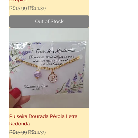
Regular Price
Sale Price
R$15.99
R$14.39
Out of Stock
Pulseira Dourada Pérola Letra
Redonda
Regular Price
Sale Price
R$15.99
R$14.39