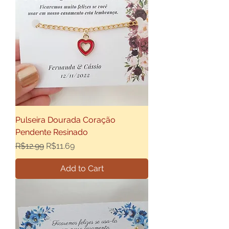
Pulseira Dourada Coração
Pendente Resinado
Regular Price
Sale Price
R$12.99
R$11.69
Add to Cart