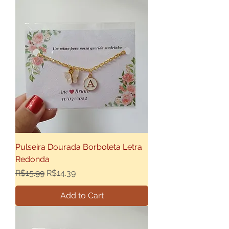
Pulseira Dourada Borboleta Letra
Redonda
Regular Price
Sale Price
R$15.99
R$14.39
Add to Cart