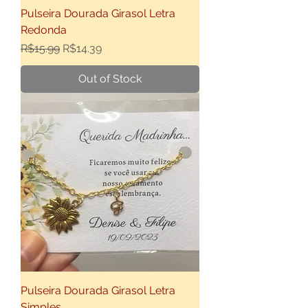
Pulseira Dourada Girasol Letra
Redonda
Regular Price
Sale Price
R$15.99
R$14.39
Out of Stock
Pulseira Dourada Girasol Letra
Simples