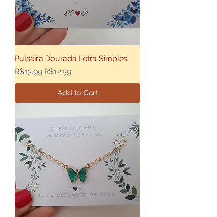
Pulseira Dourada Letra Simples
Regular Price
Sale Price
R$13.99
R$12.59
Add to Cart