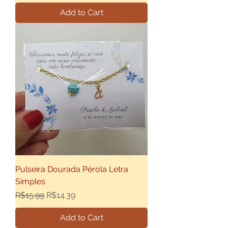
Add to Cart
Pulseira Dourada Pérola Letra
Simples
Regular Price
Sale Price
R$15.99
R$14.39
Add to Cart