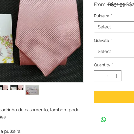
Reg
From
 R$31.99 
R$2
Pri
Pulseira
*
Select
Gravata
*
Select
Quantity
*
e padrinho de casamento, também pode
ães.
 pulseira.