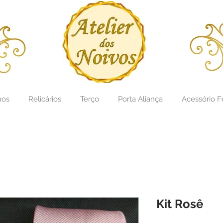
hos
Relicários
Terço
Porta Aliança
Acessório F
Titulo: casamento noivos personalizao
Kit Rosê