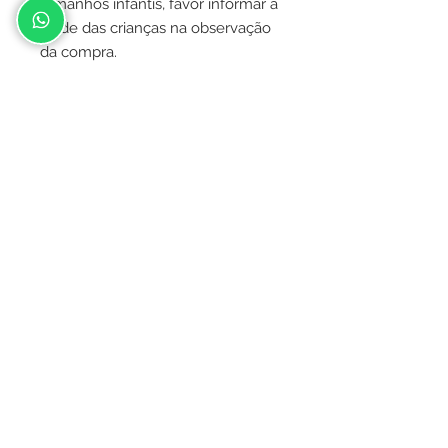
tamanhos infantis, favor informar a
idade das crianças na observação
da compra.
Observação: A corrente usada na
confecção das pulseiras pode
variar de acordo com a
disponibilidade, não sendo
necessariamente a da foto.
Contato
(031) 9.9478-4505
aatelierdosnoivos@gmail.com
Instagram @atelierdosnoivosbh
© 2019 Atelier dos Noivos