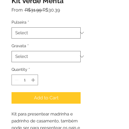
Kit Verde Menta
Regular
Sale
From
 R$31.99 
R$30.39
Price
Price
Pulseira
*
Gravata
*
Quantity
*
Add to Cart
Kit para presentear madrinha e
padrinho de casamento, também
pode ser para presentear os pais e