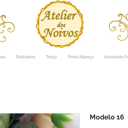
hos
Relicários
Terço
Porta Aliança
Acessório F
Titulo: casamento noivos personalizao
Modelo 16