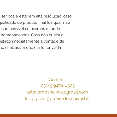
r boa e estar em alta resolução, caso
qualidade do produto final (da qual, não
e que possível colocamos o fundo
os homenageados. Caso não queira o
festado imediatamente a vontade de
no chat, assim que ela for enviada.
Contato
(031) 9.9478-4505
aatelierdosnoivos@gmail.com
Instagram @atelierdosnoivosbh
 Casamento, Cofre Gravata, Porta Aliança, Belo Horizonte, Atelier