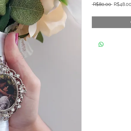
Regular
 R$80.00 
R$48.0
Price